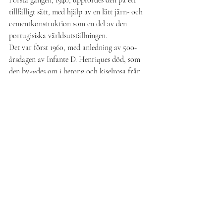
Första gången, 1940, uppfördes den på ett 
tillfälligt sätt, med hjälp av en lätt järn- och 
cementkonstruktion som en del av den 
portugisiska världsutställningen.
Det var först 1960, med anledning av 500-
årsdagen av Infante D. Henriques död, som 
den byggdes om i betong och kiselrosa från 
Leiria, med skulpturerna gjorda av kalksten 
från Sintra.
Det centrala elementet i detta monument är 
fadern till de portugisiska upptäckterna, 
Infante D. Henrique, och åtföljs av 32 figurer, 
alla associerade med upptäckterna, från 
navigatörer, kartografer, krigare, 
kolonisatörer, evangelisatorer, krönikörer 
och konstnärer.