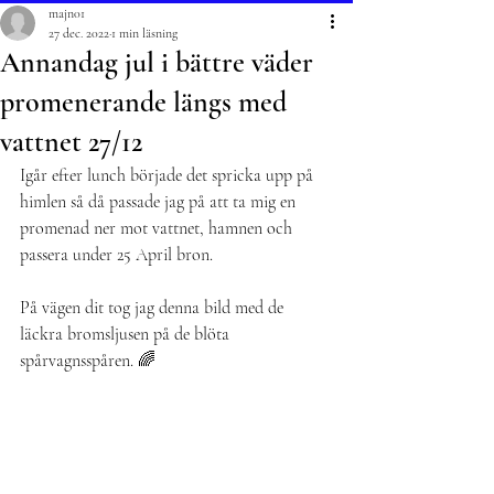
majn01
27 dec. 2022
1 min läsning
Annandag jul i bättre väder
promenerande längs med
vattnet 27/12
Igår efter lunch började det spricka upp på 
himlen så då passade jag på att ta mig en 
promenad ner mot vattnet, hamnen och 
passera under 25 April bron.
På vägen dit tog jag denna bild med de 
läckra bromsljusen på de blöta 
spårvagnsspåren. 🌈 