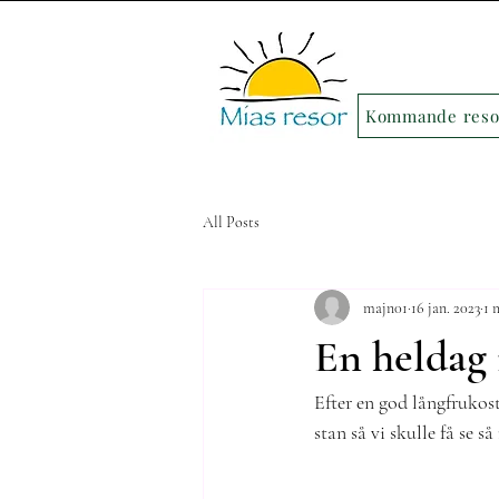
Kommande reso
All Posts
majn01
16 jan. 2023
1 
En heldag 
Efter en god långfrukos
stan så vi skulle få se 